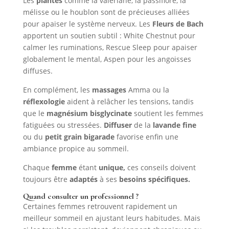
Les
plantes
comme la valériane, la passiflore, la
mélisse ou le houblon sont de précieuses alliées
pour apaiser le système nerveux. Les
Fleurs de Bach
apportent un soutien subtil : White Chestnut pour
calmer les ruminations, Rescue Sleep pour apaiser
globalement le mental, Aspen pour les angoisses
diffuses.
En complément, les
massages
Amma ou la
réflexologie
aident à relâcher les tensions, tandis
que le
magnésium bisglycinate
soutient les femmes
fatiguées ou stressées.
Diffuser
de la
lavande fine
ou du
petit grain bigarade
favorise enfin une
ambiance propice au sommeil.
Chaque
femme
étant
unique,
ces conseils doivent
toujours être
adaptés
à ses
besoins spécifiques.
Quand consulter un professionnel ?
Certaines femmes retrouvent rapidement un
meilleur sommeil en ajustant leurs habitudes. Mais